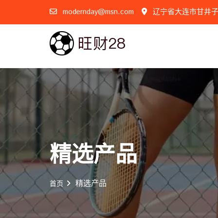
modernday@msn.com
辽宁省大连市甘井子区
精选产品
精选产品
首页