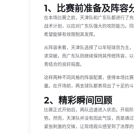
1、比赛前准备及阵容
在本场比赛之前，天津队和广东队都进行了充
战术计划，以应对广东队强大的攻防能力。同
希望能够有效限制其发挥。
从阵容来看，天津队选择了以年轻球员为主，
求突破。而广东队则继续保持其传统阵容，以
青结合的良好局面。
这样两种不同风格的阵容配置，使得本场比赛
量。在开场前，两支球队都表现出了十足的斗
2、精彩瞬间回顾
比赛正式开始后，两队迅速进入状态。开局阶
势。然而，天津队并没有因此气馁，而是通过
紧张刺激的交锋，让现场观众感受到了浓厚的